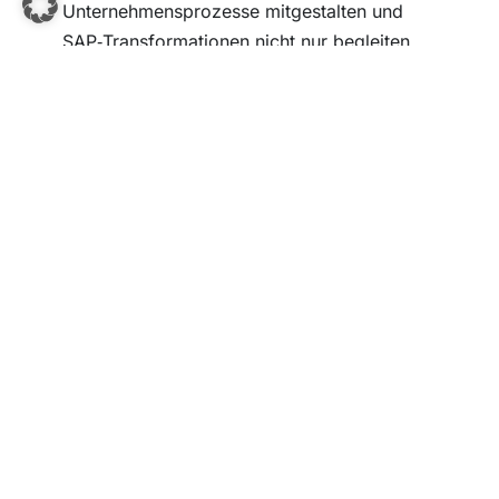
Unternehmensprozesse mitgestalten und
SAP‑Transformationen nicht nur begleiten,
sondern aktiv voranbringen?
Bei unserem Partner
QUANTO Solutions
GmbH, einem spezialisierten Beratungshaus
für SAP‑Prozessconsulting und
S/4HANA‑Transformationen, kannst du
bereits als Junior Consultant Verantwortung
übernehmen, deine Skills im Sales &
Marketing ausbauen und den Erfolg von
Kund:innen und Projekten nachhaltig
beeinflussen!
🌟 Was dich erwartet:
– Du gestaltest die Positionierung der SAP-