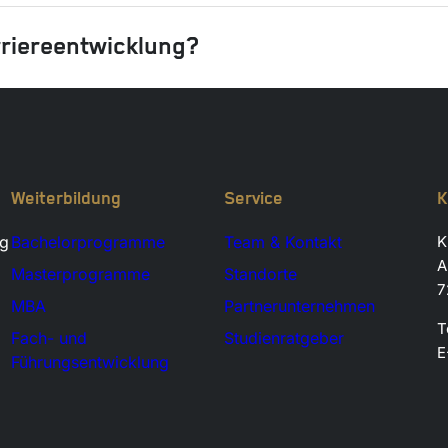
rriereentwicklung?
Weiterbildung
Service
K
ng
Bachelorprogramme
Team & Kontakt
K
A
Masterprogramme
Standorte
7
MBA
Partnerunternehmen
T
Fach- und
Studienratgeber
E
Führungsentwicklung