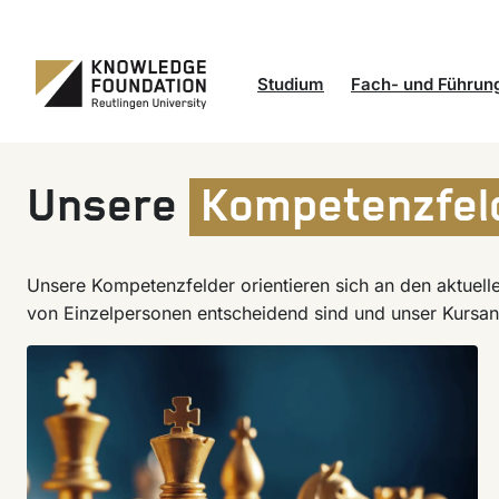
Zum Inhalt springen
Zum Inhalt springen
Studium
Fach- und Führun
Bachelor
Kompetenzfelder und Angeb
Unsere
Kompetenzfel
Master
Formate und Zusammenarbe
MBA
Referenzen und Projekte
Unsere Kompetenzfelder orientieren sich an den aktuell
Ratgeber zum Studium
von Einzelpersonen entscheidend sind und unser Kursan