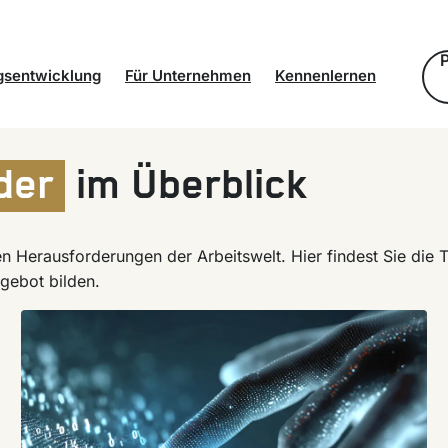
gsentwicklung
Für Unternehmen
Kennenlernen
ot
Eigene Talente entwickeln
Identität der Stiftung
der
im Überblick
it
Neue Talente finden
Standorte
Alumni und Netzwerk
en Herausforderungen der Arbeitswelt. Hier findest Sie di
Partnerunternehmen
gebot bilden.
Team und Kontakt