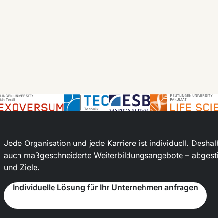
Jede Organisation und jede Karriere ist individuell. Des
auch maßgeschneiderte Weiterbildungsangebote – abgesti
und Ziele.
Individuelle Lösung für Ihr Unternehmen anfragen