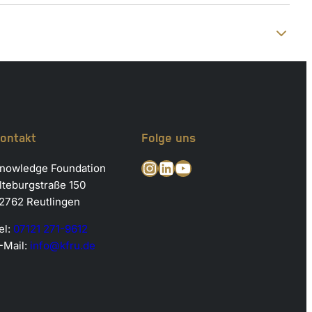
ontakt
Folge uns
Instagram
LinkedIn
YouTube
nowledge Foundation
lteburgstraße 150
2762 Reutlingen
el:
07121 271-9612
-Mail:
info@kfru.de