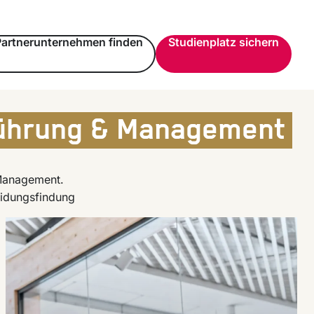
Partnerunternehmen finden
Studienplatz sichern
ührung & Management
Management.
eidungsfindung