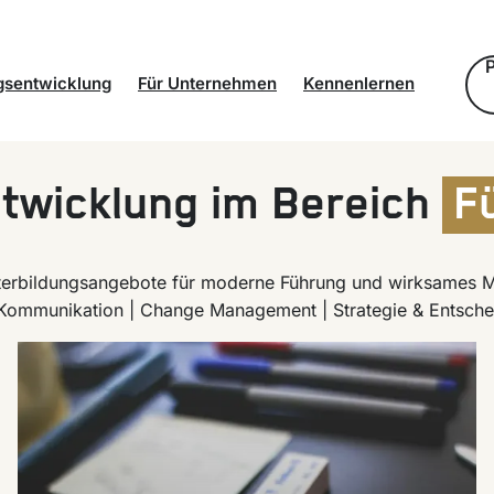
gsentwicklung
Für Unternehmen
Kennenlernen
ot
Eigene Talente entwickeln
Identität der Stiftung
twicklung im Bereich
F
it
Neue Talente finden
Standorte
Alumni und Netzwerk
terbildungsangebote für moderne Führung und wirksames 
Partnerunternehmen
Kommunikation | Change Management | Strategie & Entsch
Team und Kontakt