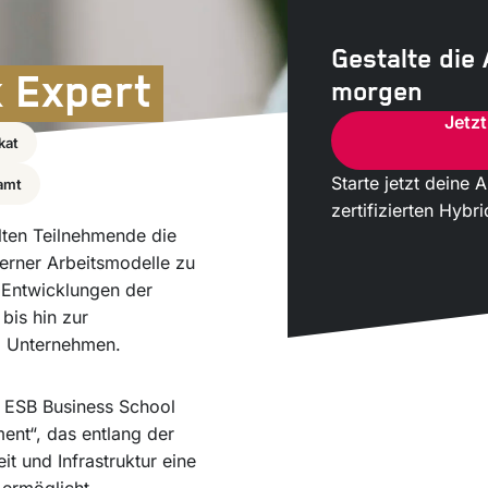
Gestalte die
k Expert
morgen
Jetzt
kat
Starte jetzt deine
amt
zertifizierten Hybr
lten Teilnehmende die
derner Arbeitsmodelle zu
 Entwicklungen der
is hin zur
m Unternehmen.
r ESB Business School
ent“, das entlang der
 und Infrastruktur eine