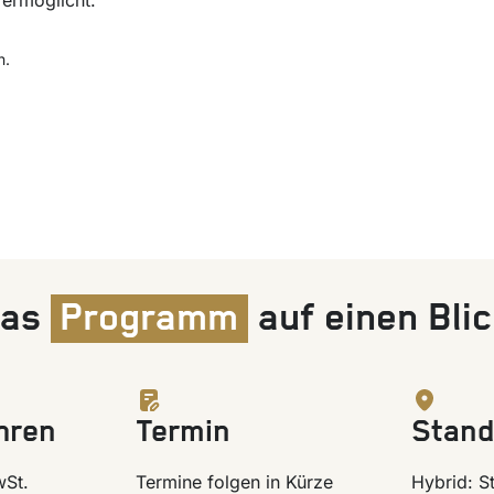
 ermöglicht.
n.
as
Programm
auf einen Blic
hren
Termin
Stand
wSt.
Termine folgen in Kürze
Hybrid: S