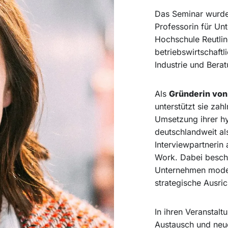
Das Seminar wurd
Professorin für Un
Hochschule Reutling
betriebswirtschaftl
Industrie und Berat
Als
Gründerin von 
unterstützt sie za
Umsetzung ihrer hyb
deutschlandweit al
Interviewpartnerin
Work. Dabei beschäf
Unternehmen mode
strategische Ausric
In ihren Veranstal
Austausch und neue