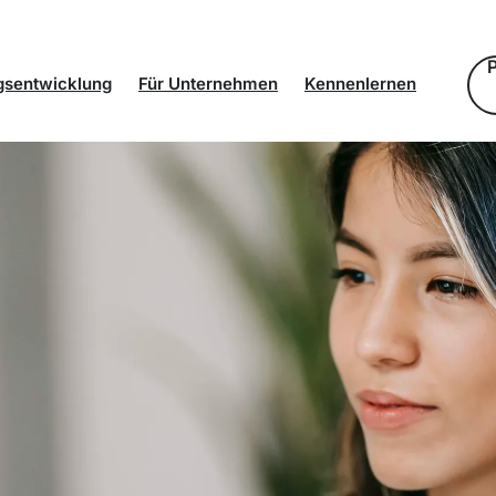
gsentwicklung
Für Unternehmen
Kennenlernen
ot
Eigene Talente entwickeln
Identität der Stiftung
it
Neue Talente finden
Standorte
Alumni und Netzwerk
Partnerunternehmen
Team und Kontakt