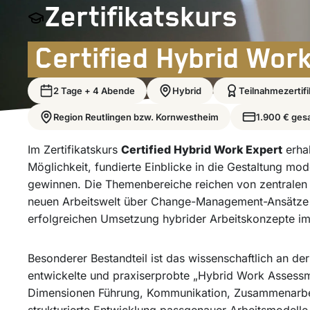
Zertifikatskurs
Certified Hybrid Wor
2 Tage + 4 Abende
Hybrid
Teilnahmezertifi
Region Reutlingen bzw. Kornwestheim
1.900 € ges
Im Zertifikatskurs
Certified Hybrid Work Expert
erha
Möglichkeit, fundierte Einblicke in die Gestaltung mo
gewinnen. Die Themenbereiche reichen von zentralen
neuen Arbeitswelt über Change-Management-Ansätze b
erfolgreichen Umsetzung hybrider Arbeitskonzepte i
Besonderer Bestandteil ist das wissenschaftlich an de
entwickelte und praxiserprobte „Hybrid Work Assessm
Dimensionen Führung, Kommunikation, Zusammenarbeit