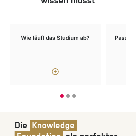
wissen musst
Wie läuft das Studium ab?
Passt d
Die
Knowledge