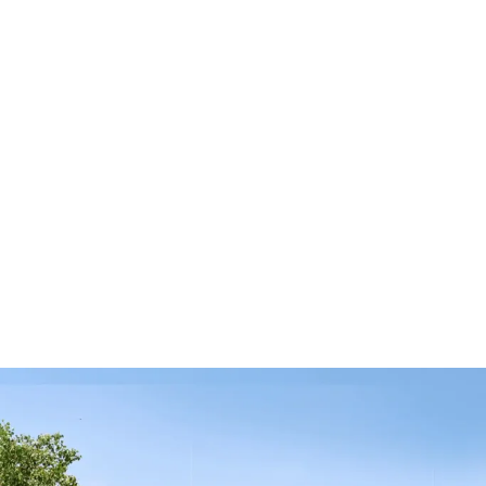
Herausforderungen vorbereitet und meine
Führungskompetenzen gestärkt.
Horst Moser
District Manager, ALDI USA