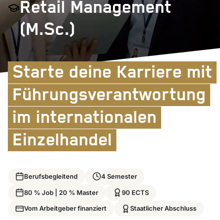
Retail Management
(M.Sc.)
Starte deine Karriere mit
Führungsverantwortung
im internationalen
Einzelhandel
Berufsbegleitend
4 Semester
80 % Job | 20 % Master
90 ECTS
Vom Arbeitgeber finanziert
Staatlicher Abschluss